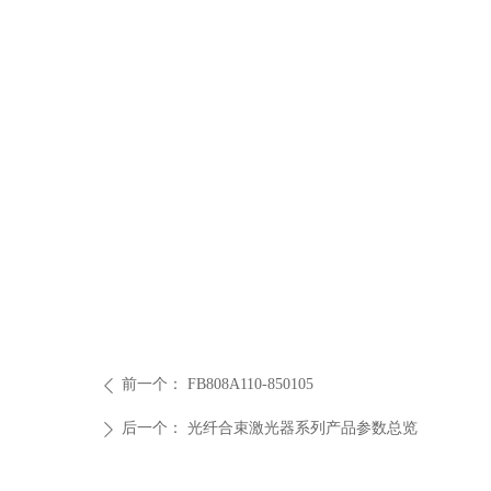
前一个：
FB808A110-850105
ꄴ
后一个：
光纤合束激光器系列产品参数总览
ꄲ