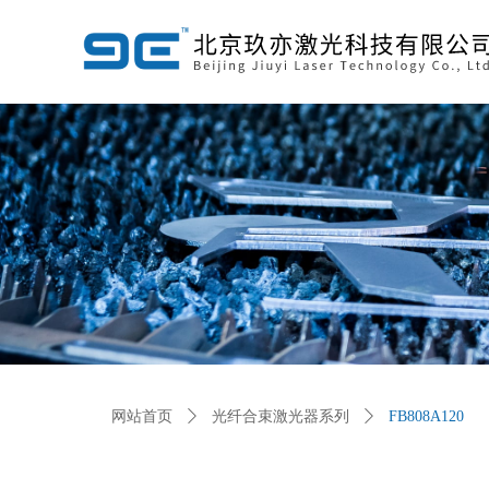
网站首页
ꄲ
光纤合束激光器系列
ꄲ
FB808A120