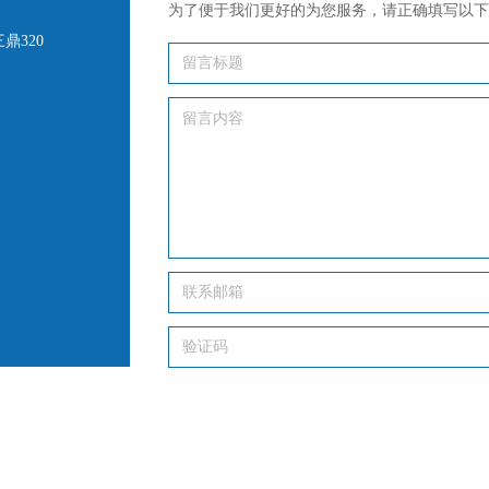
为了便于我们更好的为您服务，请正确填写以下
鼎320