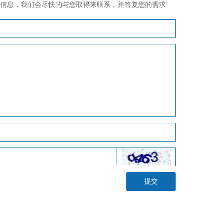
信息，我们会尽快的与您取得来联系，并答复您的需求!
提交