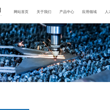
网站首页
关于我们
产品中心
应用领域
人